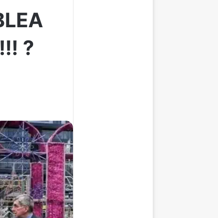
BLEA
!! ?