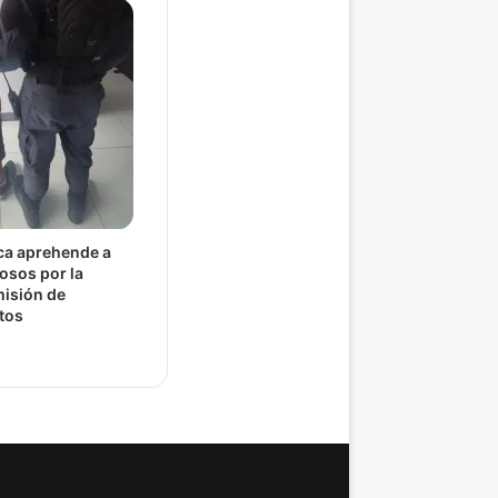
ca aprehende a
osos por la
isión de
itos