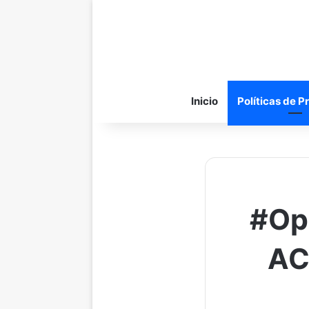
Inicio
Políticas de P
#Op
AC