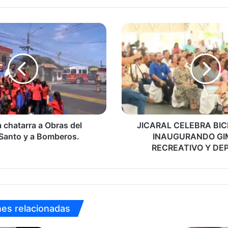
JICARAL
CELEBRA
BICENTENARIO
INAUGURANDO
GIMNASIO
RECREATIVO
Y
DEPORTIVO
 chatarra a Obras del
JICARAL CELEBRA BI
 Santo y a Bomberos.
INAUGURANDO GI
RECREATIVO Y DE
nes relacionadas