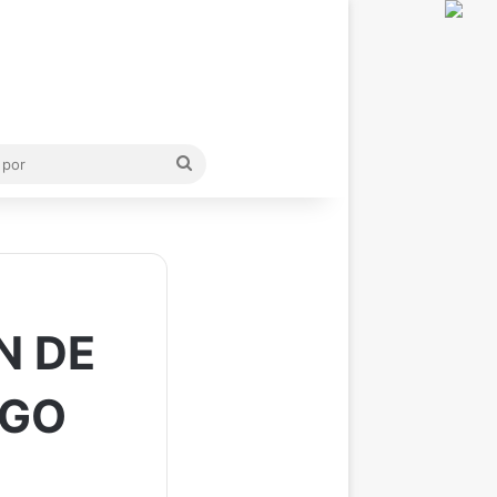
Buscar
por
N DE
IGO