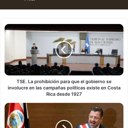
TSE.
La
prohibición
para
que
el
gobierno
se
involucre
en
TSE. La prohibición para que el gobierno se
las
involucre en las campañas políticas existe en Costa
campañas
Rica desde 1927
políticas
existe
Con
en
dos
Costa
votos
Rica
a