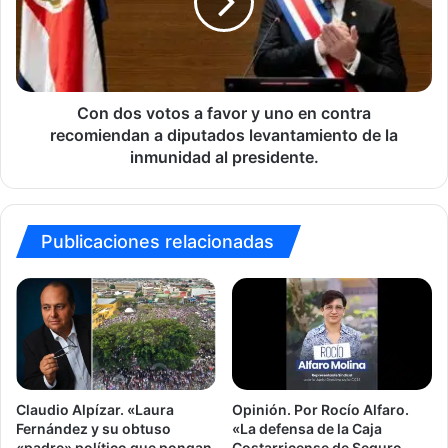
desde
favor
1927
y
uno
en
contra
recomiendan
Con dos votos a favor y uno en contra
a
recomiendan a diputados levantamiento de la
diputados
inmunidad al presidente.
levantamiento
de
la
inmunidad
Publicaciones relacionadas
al
presidente.
Claudio Alpízar. «Laura
Opinión. Por Rocío Alfaro.
Fernández y su obtuso
«La defensa de la Caja
«padre» político que pongan
Costarricense de Seguro