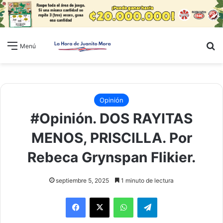
B
Menú
Opinión
#Opinión. DOS RAYITAS
MENOS, PRISCILLA. Por
Rebeca Grynspan Flikier.
septiembre 5, 2025
1 minuto de lectura
WhatsApp
Telegram