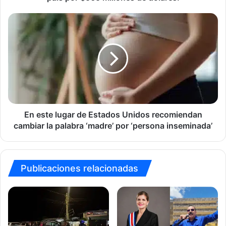
de
dólares.
En
este
lugar
de
Estados
Unidos
recomiendan
cambiar
la
palabra
En este lugar de Estados Unidos recomiendan
‘madre’
cambiar la palabra ‘madre’ por ‘persona inseminada’
por
‘persona
inseminada’
Publicaciones relacionadas