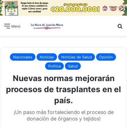
B
Menú
Nacionales
Noticias
Noticias de Salud
Opinión
Política
Salud
Nuevas normas mejorarán
procesos de trasplantes en el
país.
¡Un paso más fortaleciendo el proceso de
donación de órganos y tejidos!