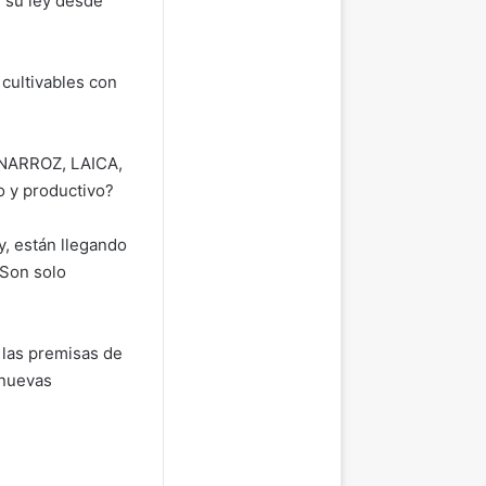
n su ley desde
 cultivables con
ONARROZ, LAICA,
o y productivo?
y, están llegando
¿Son solo
 las premisas de
 nuevas