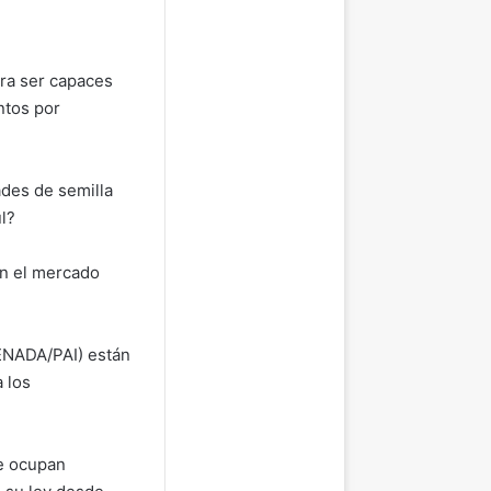
ara ser capaces
ntos por
ades de semilla
l?
en el mercado
CENADA/PAI) están
 los
ue ocupan