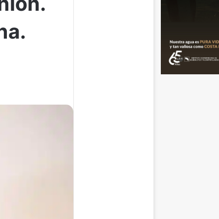
nión.
na.