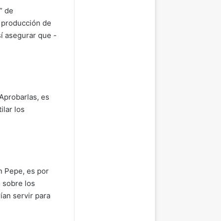
” de
a producción de
así asegurar que -
 Aprobarlas, es
lar los
n Pepe, es por
 sobre los
ían servir para