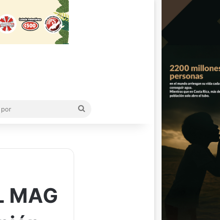
Buscar
por
L MAG