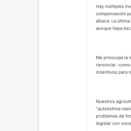
Hay múltiples in
compensación par
afuera. La última
aunque haya esca
Me preocupa la i
renunciar -como 
incentivos para m
Nuestros agricul
“autoestima naci
problemas de fon
legislar con voca