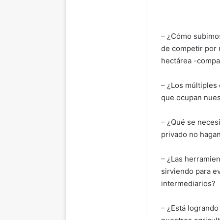
– ¿Cómo subimos 
de competir por 
hectárea -compar
– ¿Los múltiples
que ocupan nuest
– ¿Qué se necesi
privado no haga
– ¿Las herramien
sirviendo para ev
intermediarios?
– ¿Está logrando