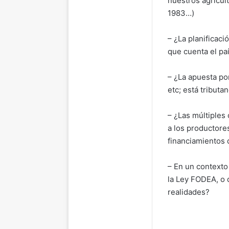
nuestros agricult
1983…)
– ¿La planificaci
que cuenta el pa
– ¿La apuesta p
etc; está tributa
– ¿Las múltiples
a los productore
financiamientos 
– En un contexto
la Ley FODEA, o 
realidades?