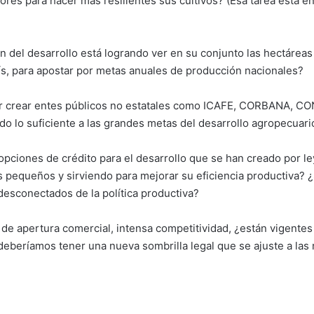
ores para hacer más resilientes sus cultivos? (Esa tarea está e
ón del desarrollo está logrando ver en su conjunto las hectáreas
ís, para apostar por metas anuales de producción nacionales?
or crear entes públicos no estatales como ICAFE, CORBANA, C
ndo lo suficiente a las grandes metas del desarrollo agropecuari
 opciones de crédito para el desarrollo que se han creado por le
s pequeños y sirviendo para mejorar su eficiencia productiva? 
desconectados de la política productiva?
 de apertura comercial, intensa competitividad, ¿están vigentes
deberíamos tener una nueva sombrilla legal que se ajuste a las