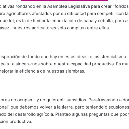
iciativas rondando en la Asamblea Legislativa para crear “fondos
a agricultores afectados por su dificultad para competir con l
 que leí, es la de limitar la importación de papa y cebolla, para 
sez- nuestros agricultores sólo compitan entre ellos.
nspiración de fondo que hay en estas ideas: el asistencialismo.
país- a sincerarnos sobre nuestra capacidad productiva. Es muti
ejorar la eficiencia de nuestras siembras.
tores no ocupan -¡y no quieren!- subsidios. Parafraseando a do
onal” que debemos volver a la tierra, pero teniendo discusiones
do del desarrollo agrícola. Planteo algunas preguntas que podr
ción productiva: