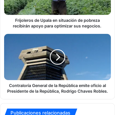
pobreza
recibirán
apoyo
para
Frijoleros de Upala en situación de pobreza
optimizar
recibirán apoyo para optimizar sus negocios.
sus
negocios.
Contraloría
General
de
la
República
emite
oficio
al
Presidente
de
Contraloría General de la República emite oficio al
la
Presidente de la República, Rodrigo Chaves Robles.
República,
Rodrigo
Chaves
Robles.
Publicaciones relacionadas