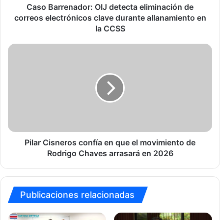
durante
Caso Barrenador: OIJ detecta eliminación de
allanamiento
correos electrónicos clave durante allanamiento en
en
la CCSS
la
CCSS
Pilar
Cisneros
confía
en
que
el
movimiento
de
Rodrigo
Chaves
Pilar Cisneros confía en que el movimiento de
arrasará
Rodrigo Chaves arrasará en 2026
en
2026
Publicaciones relacionadas