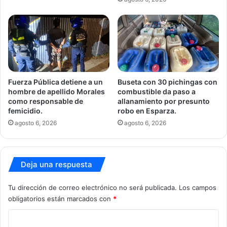
Fuerza Pública detiene a un
Buseta con 30 pichingas con
hombre de apellido Morales
combustible da paso a
como responsable de
allanamiento por presunto
femicidio.
robo en Esparza.
agosto 6, 2026
agosto 6, 2026
Deja una respuesta
Tu dirección de correo electrónico no será publicada.
Los campos
obligatorios están marcados con
*
C