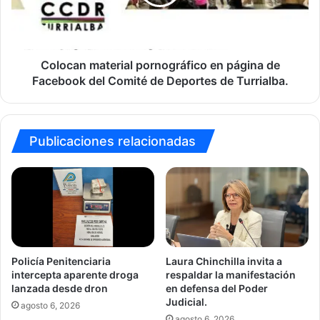
de
Facebook
del
Comité
de
Colocan material pornográfico en página de
Deportes
Facebook del Comité de Deportes de Turrialba.
de
Turrialba.
Publicaciones relacionadas
Policía Penitenciaria
Laura Chinchilla invita a
intercepta aparente droga
respaldar la manifestación
lanzada desde dron
en defensa del Poder
Judicial.
agosto 6, 2026
agosto 6, 2026