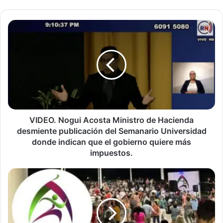
VIDEO.
Nogui
Acosta
Ministro
de
Hacienda
desmiente
publicación
del
Semanario
VIDEO. Nogui Acosta Ministro de Hacienda
Universidad
desmiente publicación del Semanario Universidad
donde
donde indican que el gobierno quiere más
indican
impuestos.
que
el
Colocan
gobierno
material
quiere
pornográfico
más
en
impuestos.
página