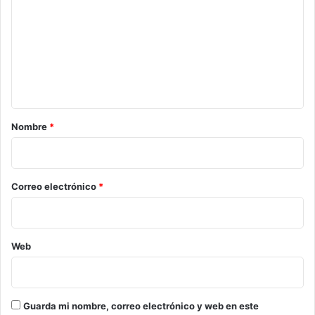
m
e
n
t
a
r
Nombre
*
i
o
*
Correo electrónico
*
Web
Guarda mi nombre, correo electrónico y web en este