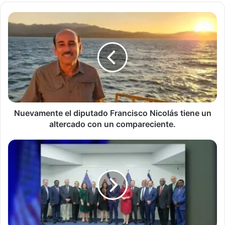
Nuevamente
el
diputado
Francisco
Nicolás
tiene
un
altercado
con
un
Nuevamente el diputado Francisco Nicolás tiene un
compareciente.
altercado con un compareciente.
Llegada
del
mandatario
Rodrigo
Chaves
a
los
Estados