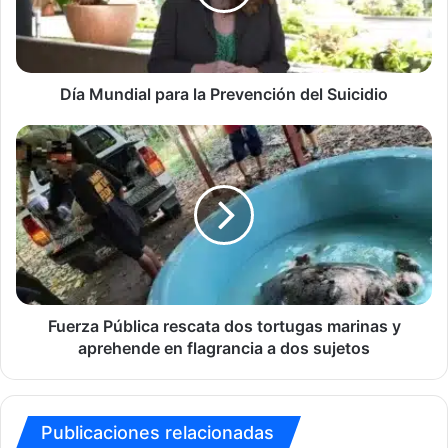
del
Suicidio
Día Mundial para la Prevención del Suicidio
Fuerza
Pública
rescata
dos
tortugas
marinas
y
aprehende
en
flagrancia
Fuerza Pública rescata dos tortugas marinas y
a
aprehende en flagrancia a dos sujetos
dos
sujetos
Publicaciones relacionadas