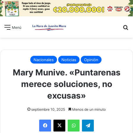
B
Menú
Nacionales
Noticias
Opinión
Mary Munive. «Puntarenas
merece soluciones, no
excusas»
septiembre 10, 2025
Menos de un minuto
WhatsApp
Telegram