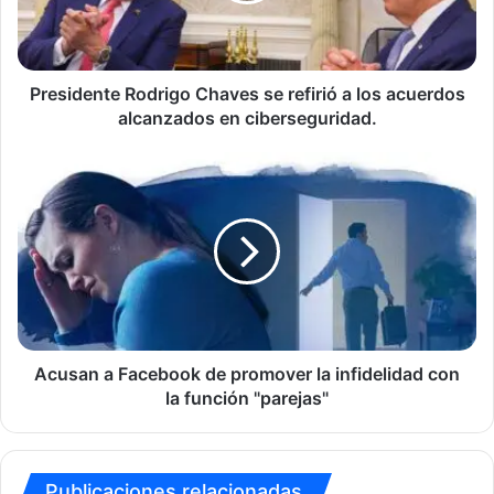
los
acuerdos
alcanzados
en
Presidente Rodrigo Chaves se refirió a los acuerdos
ciberseguridad.
alcanzados en ciberseguridad.
Acusan
a
Facebook
de
promover
la
infidelidad
con
la
función
Acusan a Facebook de promover la infidelidad con
"parejas"
la función "parejas"
Publicaciones relacionadas