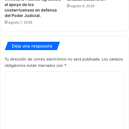
el apoyo de los
agosto 6, 2026
costarricenses en defensa
del Poder Judicial.
agosto 7, 2026
Deja una respuesta
Tu dirección de correo electrónico no será publicada.
Los campos
obligatorios están marcados con
*
C
o
m
e
n
t
a