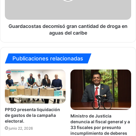
en
aguas
del
caribe
Guardacostas decomisó gran cantidad de droga en
aguas del caribe
Publicaciones relacionadas
PPSO presenta liquidación
de gastos de la campaña
Ministro de Justicia
electoral.
denuncia al fiscal general y a
33 fiscales por presunto
junio 22, 2026
incumplimiento de deberes