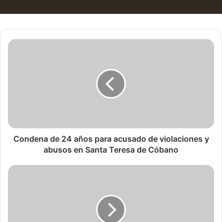
Condena
de
24
años
para
acusado
de
violaciones
y
abusos
Condena de 24 años para acusado de violaciones y
en
abusos en Santa Teresa de Cóbano
Santa
Teresa
Guardacostas
de
decomisó
Cóbano
gran
cantidad
de
droga