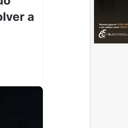
do
lver a