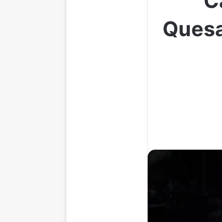
C
Quesa