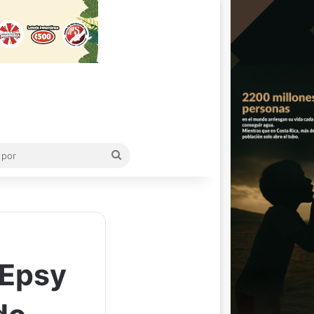
Buscar
por
 Epsy