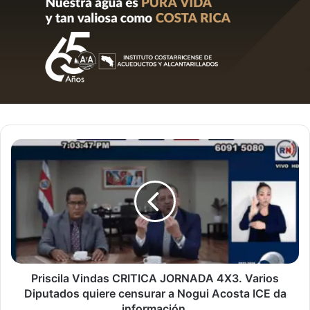
Priscila
Vindas
CRITICA
JORNADA
4X3.
Varios
Diputados
quiere
censurar
a
Priscila Vindas CRITICA JORNADA 4X3. Varios
Nogui
Diputados quiere censurar a Nogui Acosta ICE da
Acosta
información.