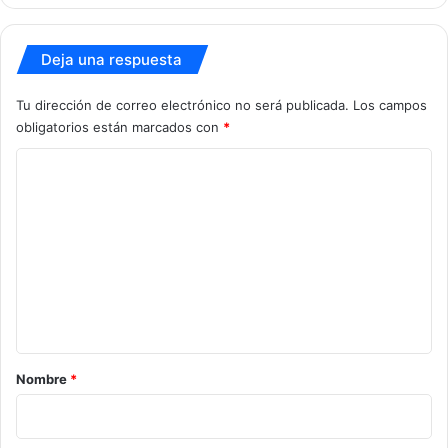
Deja una respuesta
Tu dirección de correo electrónico no será publicada.
Los campos
obligatorios están marcados con
*
C
o
m
e
n
t
a
r
Nombre
*
i
o