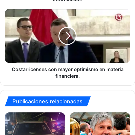
ICE
da
Costarricenses
información.
con
mayor
optimismo
en
materia
financiera.
Costarricenses con mayor optimismo en materia
financiera.
Publicaciones relacionadas