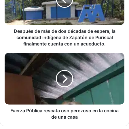
dos
décadas
de
espera,
la
comunidad
Después de más de dos décadas de espera, la
indígena
comunidad indígena de Zapatón de Puriscal
de
finalmente cuenta con un acueducto.
Zapatón
de
Fuerza
Puriscal
Pública
finalmente
rescata
cuenta
oso
con
perezoso
un
en
acueducto.
la
cocina
de
una
Fuerza Pública rescata oso perezoso en la cocina
casa
de una casa