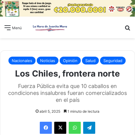
B
Menú
Nacionales
Noticias
Opinión
Salud
Seguridad
Los Chiles, frontera norte
Fuerza Pública evita que 10 caballos en
condiciones insalubres fueran comercializados
en el país
abril 5, 2025
1 minuto de lectura
WhatsApp
Telegram