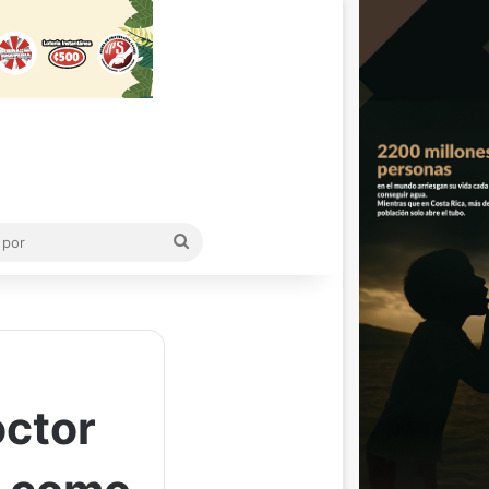
Buscar
por
octor