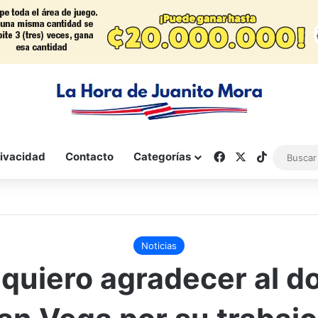
Facebook
X
TikTok
rivacidad
Contacto
Categorías
Noticias
quiero agradecer al d