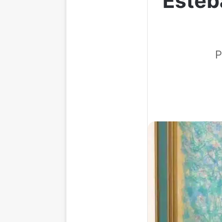
Esteb
P