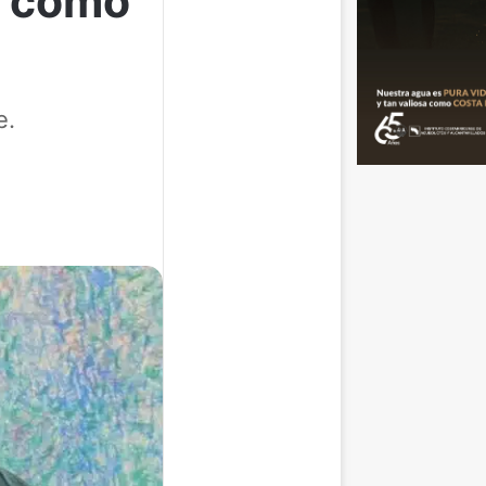
o como
e.