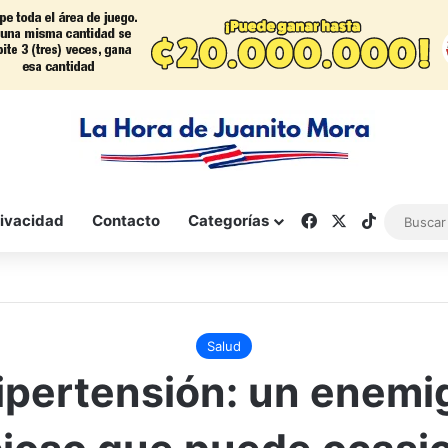
Facebook
X
TikTok
rivacidad
Contacto
Categorías
Salud
ipertensión: un enemi