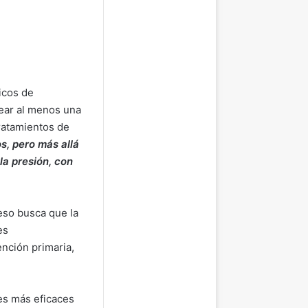
icos de
uear al menos una
tratamientos de
s, pero más allá
la presión, con
eso busca que la
es
ención primaria,
es más eficaces