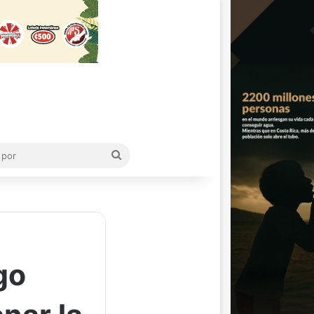
Buscar
por
go