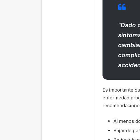
“Dado q
síntoma
cambiar
complic
acciden
Es importante qu
enfermedad progr
recomendaciones
Al menos do
Bajar de pe
Reducir la c