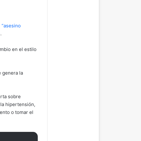
n “asesino
o
.
mbio en el estilo
e genera la
erta sobre
la hipertensión,
ento o tomar el