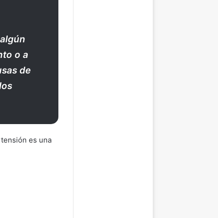
 algún
to o a
usas de
los
rtensión es una