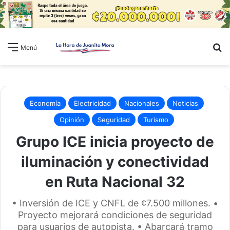
B
Menú
Economía
Electricidad
Nacionales
Noticias
Opinión
Seguridad
Turismo
Grupo ICE inicia proyecto de
iluminación y conectividad
en Ruta Nacional 32
• Inversión de ICE y CNFL de ¢7.500 millones. •
Proyecto mejorará condiciones de seguridad
para usuarios de autopista. • Abarcará tramo