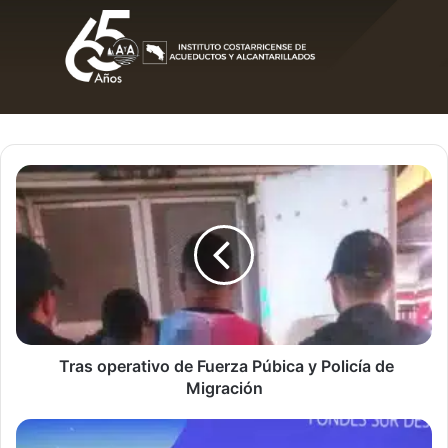
Tras
operativo
de
Fuerza
Púbica
y
Policía
de
Migración
Tras operativo de Fuerza Púbica y Policía de
Migración
Costa