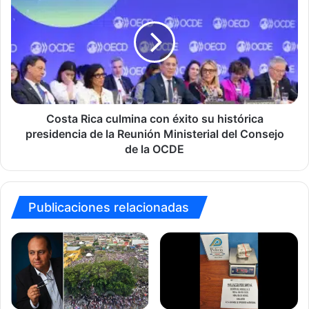
Rica
culmina
con
éxito
su
histórica
presidencia
de
la
Costa Rica culmina con éxito su histórica
Reunión
presidencia de la Reunión Ministerial del Consejo
Ministerial
de la OCDE
del
Consejo
de
la
Publicaciones relacionadas
OCDE