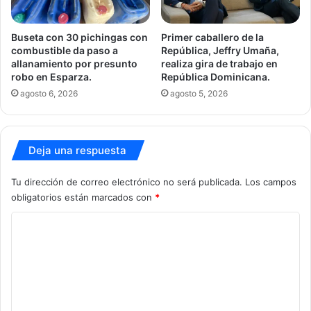
Buseta con 30 pichingas con
Primer caballero de la
combustible da paso a
República, Jeffry Umaña,
allanamiento por presunto
realiza gira de trabajo en
robo en Esparza.
República Dominicana.
agosto 6, 2026
agosto 5, 2026
Deja una respuesta
Tu dirección de correo electrónico no será publicada.
Los campos
obligatorios están marcados con
*
C
o
m
e
n