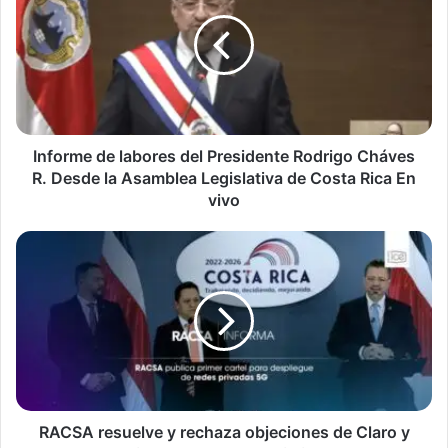
labores
del
Presidente
Rodrigo
Cháves
R.
Desde
la
Informe de labores del Presidente Rodrigo Cháves
Asamblea
R. Desde la Asamblea Legislativa de Costa Rica En
Legislativa
vivo
de
Costa
RACSA
Rica
resuelve
En
y
vivo
rechaza
objeciones
de
Claro
y
Huawei
a
RACSA resuelve y rechaza objeciones de Claro y