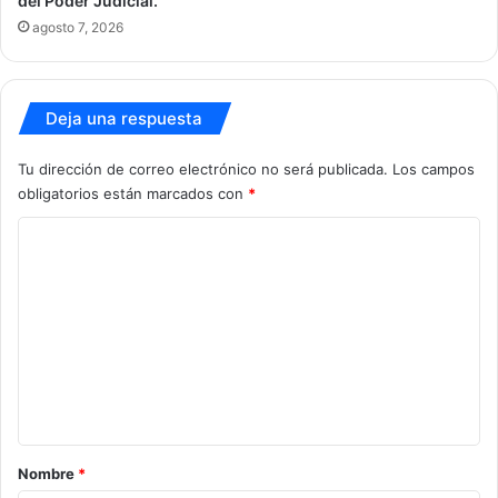
del Poder Judicial.
agosto 7, 2026
Deja una respuesta
Tu dirección de correo electrónico no será publicada.
Los campos
obligatorios están marcados con
*
C
o
m
e
n
t
a
r
Nombre
*