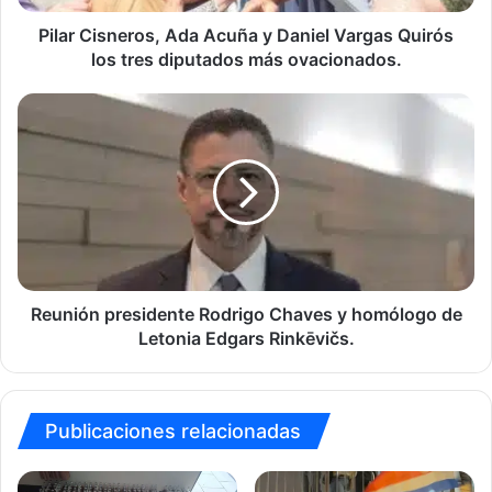
los
tres
Pilar Cisneros, Ada Acuña y Daniel Vargas Quirós
diputados
los tres diputados más ovacionados.
más
ovacionados.
Reunión
presidente
Rodrigo
Chaves
y
homólogo
de
Letonia
Edgars
Rinkēvičs.
Reunión presidente Rodrigo Chaves y homólogo de
Letonia Edgars Rinkēvičs.
Publicaciones relacionadas