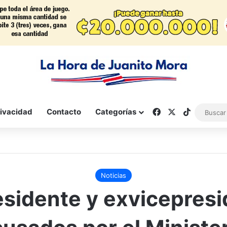
Facebook
X
TikTok
rivacidad
Contacto
Categorías
Noticias
sidente y exvicepres