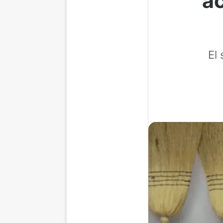
ac
El