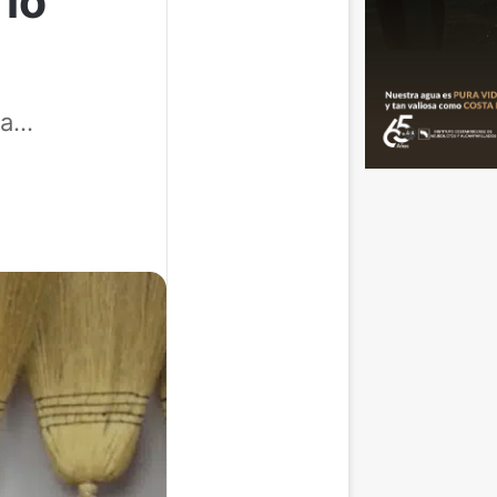
rio
la…