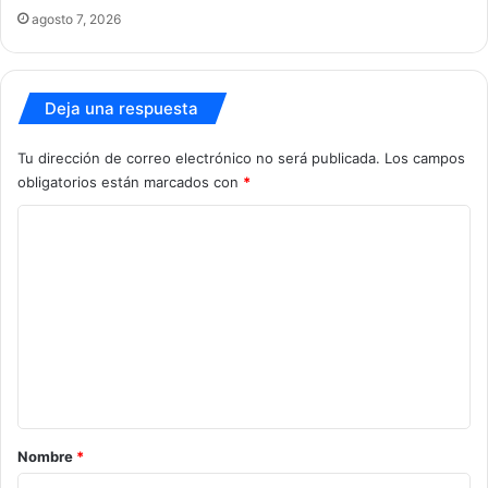
agosto 7, 2026
Deja una respuesta
Tu dirección de correo electrónico no será publicada.
Los campos
obligatorios están marcados con
*
C
o
m
e
n
t
a
r
Nombre
*
i