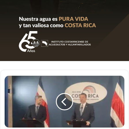
Gobierno
realiza
importante
denuncia
sobre
el
INEC.