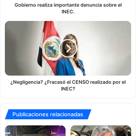
Gobierno realiza importante denuncia sobre el
INEC.
¿Negligencia?
¿Fracasó
el
CENSO
realizado
por
el
INEC?
¿Negligencia? ¿Fracasó el CENSO realizado por el
INEC?
Publicaciones relacionadas