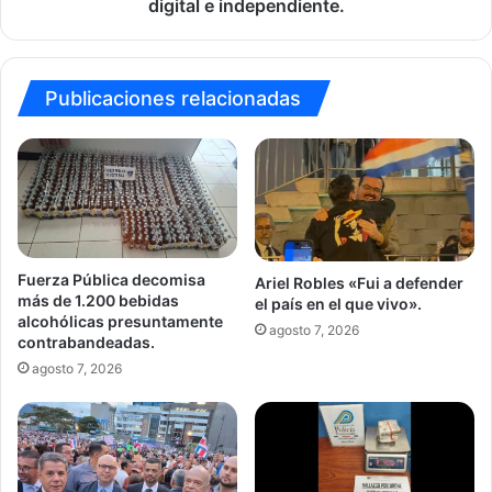
a
digital e independiente.
la
prensa
digital
e
Publicaciones relacionadas
independiente.
Fuerza Pública decomisa
Ariel Robles «Fui a defender
más de 1.200 bebidas
el país en el que vivo».
alcohólicas presuntamente
agosto 7, 2026
contrabandeadas.
agosto 7, 2026