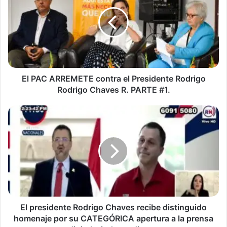
ARREMETE
contra
el
Presidente
Rodrigo
Rodrigo
Chaves
R.
El PAC ARREMETE contra el Presidente Rodrigo
PARTE
Rodrigo Chaves R. PARTE #1.
#1.
El
presidente
Rodrigo
Chaves
recibe
distinguido
homenaje
por
su
CATEGÓRICA
El presidente Rodrigo Chaves recibe distinguido
apertura
homenaje por su CATEGÓRICA apertura a la prensa