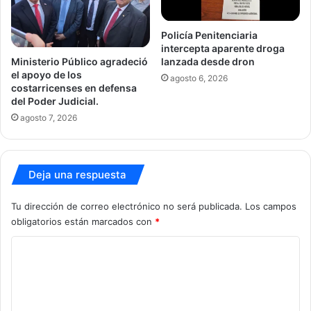
Policía Penitenciaria
intercepta aparente droga
Ministerio Público agradeció
lanzada desde dron
el apoyo de los
agosto 6, 2026
costarricenses en defensa
del Poder Judicial.
agosto 7, 2026
Deja una respuesta
Tu dirección de correo electrónico no será publicada.
Los campos
obligatorios están marcados con
*
C
o
m
e