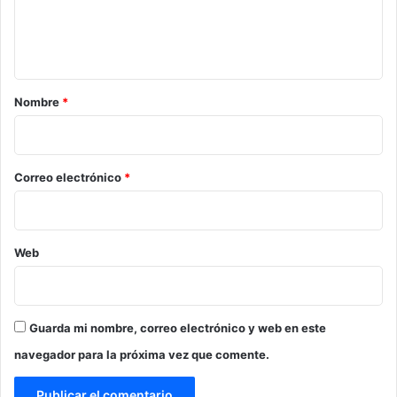
n
t
a
r
Nombre
*
i
o
*
Correo electrónico
*
Web
Guarda mi nombre, correo electrónico y web en este
navegador para la próxima vez que comente.