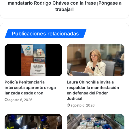
con
mandatario Rodrigo Cháves con la frase ¡Póngase a
la
trabajar!
frase
¡Póngase
a
trabajar!
Publicaciones relacionadas
Policía Penitenciaria
Laura Chinchilla invita a
intercepta aparente droga
respaldar la manifestación
lanzada desde dron
en defensa del Poder
Judicial.
agosto 6, 2026
agosto 6, 2026