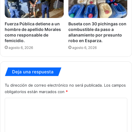
Fuerza Pública detiene a un
Buseta con 30 pichingas con
hombre de apellido Morales
combustible da paso a
como responsable de
allanamiento por presunto
femicidio.
robo en Esparza.
agosto 6, 2026
agosto 6, 2026
Deja una respuesta
Tu dirección de correo electrónico no será publicada.
Los campos
obligatorios están marcados con
*
C
o
m
e