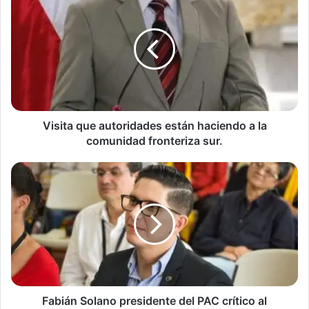
que
autoridades
están
haciendo
a
la
comunidad
fronteriza
sur.
Visita que autoridades están haciendo a la
comunidad fronteriza sur.
Fabián
Solano
presidente
del
PAC
crítico
al
mandatario
Rodrigo
Cháves
Fabián Solano presidente del PAC crítico al