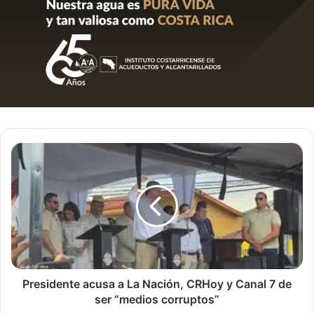
Presidente
acusa
a
La
Nación,
CRHoy
y
Canal
7
de
Presidente acusa a La Nación, CRHoy y Canal 7 de
ser
ser “medios corruptos”
“medios