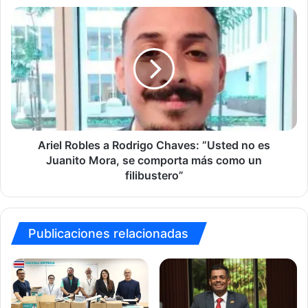
corruptos”
Ariel
Robles
a
Rodrigo
Chaves:
“Usted
no
es
Juanito
Mora,
Ariel Robles a Rodrigo Chaves: “Usted no es
se
Juanito Mora, se comporta más como un
comporta
filibustero”
más
como
un
filibustero”
Publicaciones relacionadas