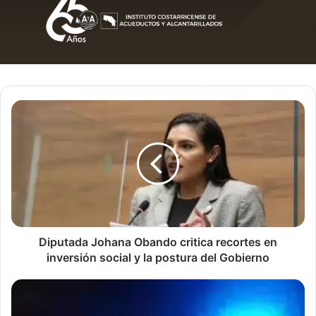
Diputada
Johana
Obando
critica
recortes
en
inversión
social
y
la
Diputada Johana Obando critica recortes en
postura
inversión social y la postura del Gobierno
del
Gobierno
Tomas
ilegales
han