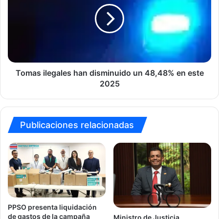
disminuido
un
48,48%
en
este
2025
Tomas ilegales han disminuido un 48,48% en este
2025
Publicaciones relacionadas
PPSO presenta liquidación
de gastos de la campaña
Ministro de Justicia