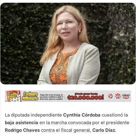
La diputada independiente
Cynthia Córdoba
cuestionó la
baja asistencia
en la marcha convocada por el presidente
Rodrigo Chaves
contra el fiscal general,
Carlo Díaz
.