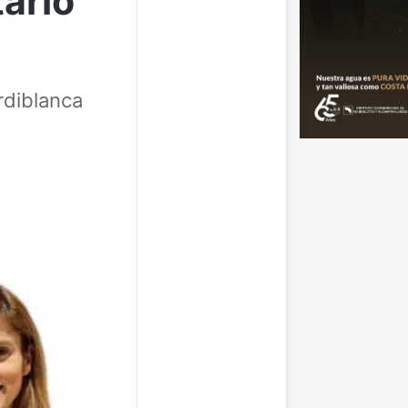
ario
rdiblanca