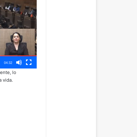
04:32
ente, lo
a vida.