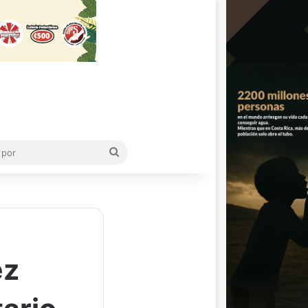
Buscar
por
ez