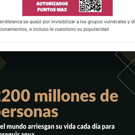
verdiblanca se quejó por invisibilizar a los grupos vulnérales y 
tionamientos, e incluso le cuestiono su popularidad