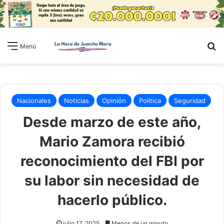
B
Menú
Nacionales
Noticias
Opinión
Política
Seguridad
Desde marzo de este año,
Mario Zamora recibió
reconocimiento del FBI por
su labor sin necesidad de
hacerlo público.
julio 17, 2025
Menos de un minuto