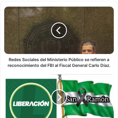
Redes
Sociales
del
Ministerio
Público
se
refieren
a
reconocimiento
del
Redes Sociales del Ministerio Público se refieren a
FBI
reconocimiento del FBI al Fiscal General Carlo Díaz.
al
Fiscal
Comienza
General
la
Carlo
caída
Díaz.
del
PLN
en
el
mismo