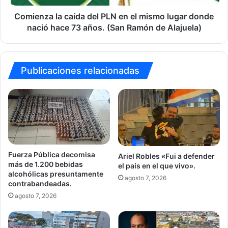
lugar
donde
Comienza la caída del PLN en el mismo lugar donde
nació
nació hace 73 años. (San Ramón de Alajuela)
hace
73
años.
(San
Publicaciones relacionadas
Ramón
de
Alajuela)
Fuerza Pública decomisa
Ariel Robles «Fui a defender
más de 1.200 bebidas
el país en el que vivo».
alcohólicas presuntamente
agosto 7, 2026
contrabandeadas.
agosto 7, 2026