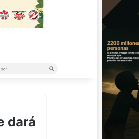
Buscar
por
e dará