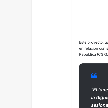
Este proyecto, q
en relación con 
República (CGR).
“El lun
la dign
sesiona