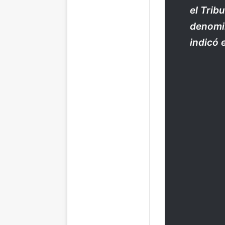
el Trib
denomin
indicó 