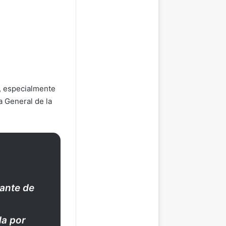
, especialmente
a General de la
rante de
da por