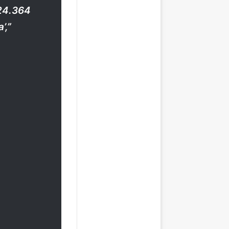
 24.364
’,”