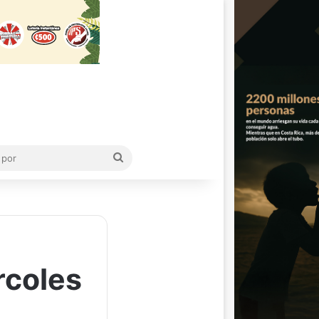
Buscar
por
rcoles