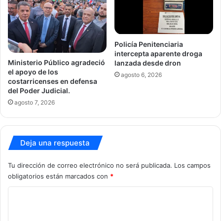
Policía Penitenciaria
intercepta aparente droga
Ministerio Público agradeció
lanzada desde dron
el apoyo de los
agosto 6, 2026
costarricenses en defensa
del Poder Judicial.
agosto 7, 2026
Deja una respuesta
Tu dirección de correo electrónico no será publicada.
Los campos
obligatorios están marcados con
*
C
o