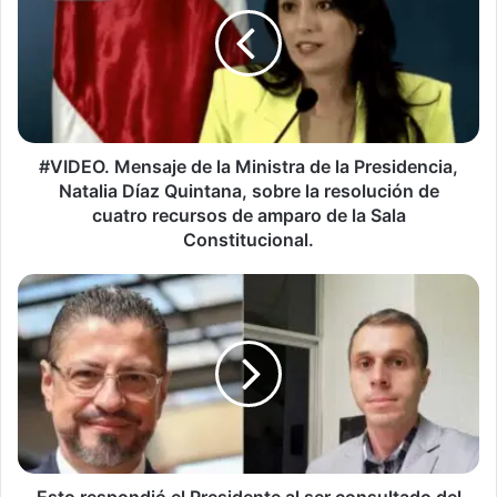
la
Ministra
de
la
Presidencia,
Natalia
Díaz
#VIDEO. Mensaje de la Ministra de la Presidencia,
Quintana,
Natalia Díaz Quintana, sobre la resolución de
sobre
cuatro recursos de amparo de la Sala
la
Constitucional.
resolución
de
Esto
cuatro
respondió
recursos
el
de
Presidente
amparo
al
de
ser
la
consultado
Sala
del
Constitucional.
reconocimiento
como
Esto respondió el Presidente al ser consultado del