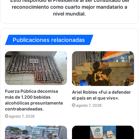
cuarto
reconocimiento como cuarto mejor mandatario a
mejor
nivel mundial.
mandatario
a
nivel
mundial.
Publicaciones relacionadas
Fuerza Pública decomisa
Ariel Robles «Fui a defender
más de 1.200 bebidas
el país en el que vivo».
alcohólicas presuntamente
agosto 7, 2026
contrabandeadas.
agosto 7, 2026