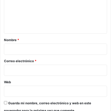
m
e
n
t
a
r
Nombre
*
i
o
*
Correo electrónico
*
Web
Guarda mi nombre, correo electrónico y web en este
navegador para la próxima vez que comente.