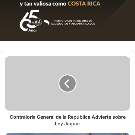
Contraloría
General
de
la
República
Advierte
sobre
Ley
Jaguar
Contraloría General de la República Advierte sobre
Ley Jaguar