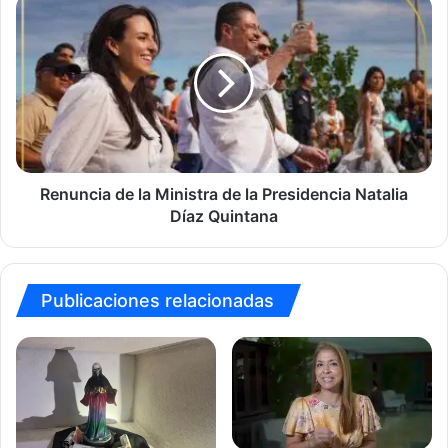
Renuncia
de
la
Ministra
de
la
Presidencia
Natalia
Díaz
Quintana
Renuncia de la Ministra de la Presidencia Natalia
Díaz Quintana
Publicaciones relacionadas