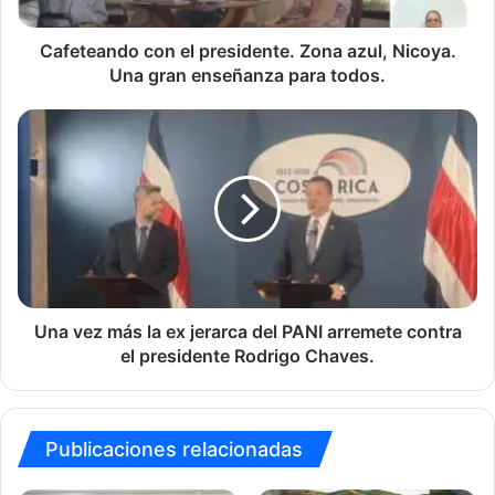
Una
gran
enseñanza
Cafeteando con el presidente. Zona azul, Nicoya.
para
Una gran enseñanza para todos.
todos.
Una
vez
más
la
ex
jerarca
del
PANI
arremete
contra
Una vez más la ex jerarca del PANI arremete contra
el
el presidente Rodrigo Chaves.
presidente
Rodrigo
Chaves.
Publicaciones relacionadas