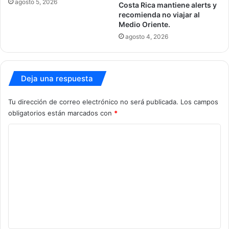
agosto 5, 2026
Costa Rica mantiene alerts y
recomienda no viajar al
Medio Oriente.
agosto 4, 2026
Deja una respuesta
Tu dirección de correo electrónico no será publicada.
Los campos
obligatorios están marcados con
*
C
o
m
e
n
t
a