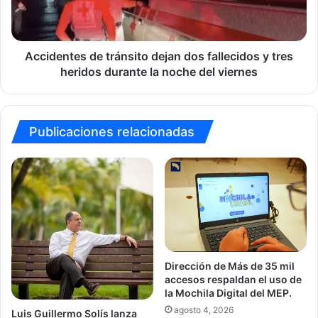
y
tres
heridos
durante
Accidentes de tránsito dejan dos fallecidos y tres
la
heridos durante la noche del viernes
noche
del
viernes
Publicaciones relacionadas
Dirección de Más de 35 mil
accesos respaldan el uso de
la Mochila Digital del MEP.
agosto 4, 2026
Luis Guillermo Solís lanza