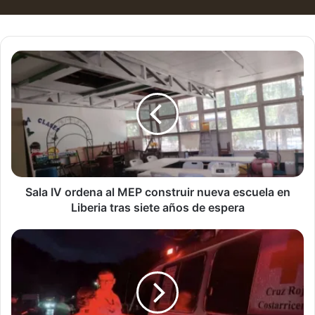
Sala
IV
ordena
al
MEP
construir
nueva
escuela
en
Liberia
Sala IV ordena al MEP construir nueva escuela en
tras
Liberia tras siete años de espera
siete
años
Accidentes
de
de
espera
tránsito
dejan
dos
fallecidos