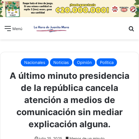
B
Menú
Nacionales
Noticias
Opinión
Política
A último minuto presidencia
de la república cancela
atención a medios de
comunicación sin mediar
explicación alguna.
julio 25, 2025
Menos de un minuto