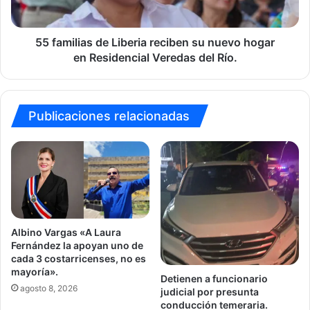
de
hogar
salinización.
en Residencial
Veredas
55 familias de Liberia reciben su nuevo hogar
del
en Residencial Veredas del Río.
Río.
Publicaciones relacionadas
Albino Vargas «A Laura
Fernández la apoyan uno de
cada 3 costarricenses, no es
mayoría».
Detienen a funcionario
agosto 8, 2026
judicial por presunta
conducción temeraria.