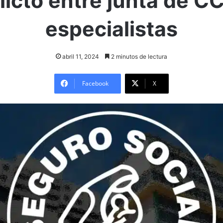
licto entre junta de C
especialistas
abril 11, 2024
2 minutos de lectura
Facebook
X