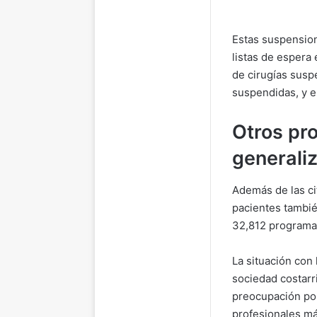
Estas suspension
listas de espera
de cirugías susp
suspendidas, y e
Otros pr
generali
Además de las ci
pacientes tambié
32,812 programad
La situación con
sociedad costarr
preocupación por
profesionales má