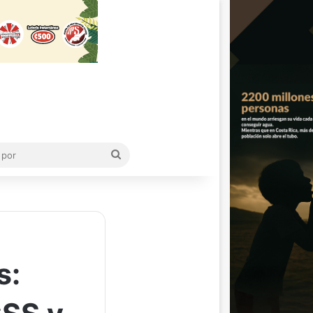
Buscar
por
s: