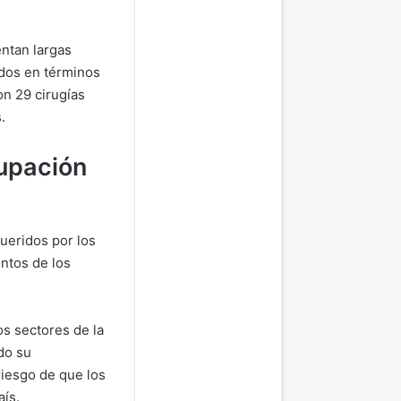
ntan largas
ados en términos
on 29 cirugías
.
upación
queridos por los
ntos de los
s sectores de la
do su
riesgo de que los
aís.