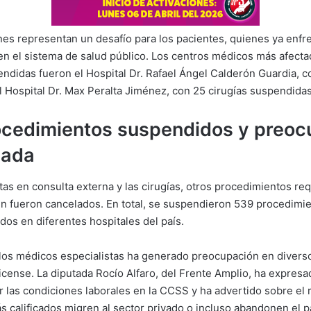
es representan un desafío para los pacientes, quienes ya enfre
 en el sistema de salud público. Los centros médicos más afect
endidas fueron el Hospital Dr. Rafael Ángel Calderón Guardia, c
l Hospital Dr. Max Peralta Jiménez, con 25 cirugías suspendidas
ocedimientos suspendidos y preoc
zada
tas en consulta externa y las cirugías, otros procedimientos re
n fueron cancelados. En total, se suspendieron 539 procedimie
os en diferentes hospitales del país.
 los médicos especialistas ha generado preocupación en diverso
icense. La diputada Rocío Alfaro, del Frente Amplio, ha expresa
 las condiciones laborales en la CCSS y ha advertido sobre el 
s calificados migren al sector privado o incluso abandonen el p