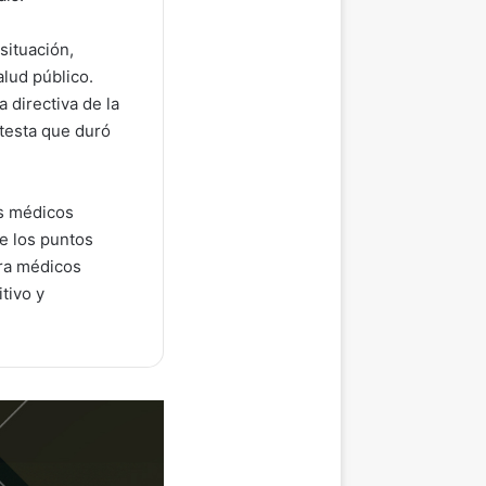
situación,
alud público.
 directiva de la
testa que duró
os médicos
re los puntos
ara médicos
tivo y