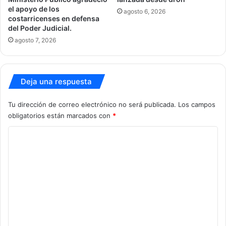
el apoyo de los
agosto 6, 2026
costarricenses en defensa
del Poder Judicial.
agosto 7, 2026
Deja una respuesta
Tu dirección de correo electrónico no será publicada.
Los campos
obligatorios están marcados con
*
C
o
m
e
n
t
a