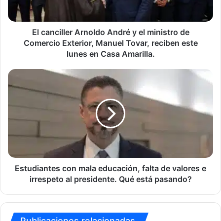
de
Comercio
Exterior,
El canciller Arnoldo André y el ministro de
Manuel
Comercio Exterior, Manuel Tovar, reciben este
Tovar,
lunes en Casa Amarilla.
reciben
este
Estudiantes
lunes
con
en
mala
Casa
educación,
Amarilla.
falta
de
valores
e
irrespeto
al
Estudiantes con mala educación, falta de valores e
presidente.
irrespeto al presidente. Qué está pasando?
Qué
está
pasando?
Publicaciones relacionadas