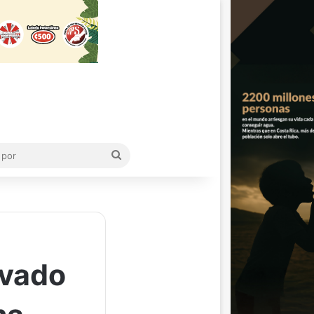
Buscar
por
ivado