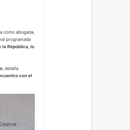
ada como abogada,
eral programada
la República, lo
o,
detalla
ncuentro con el