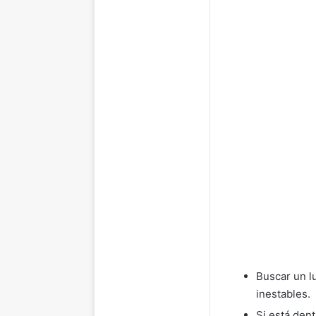
Buscar un l
inestables.
Si está dent