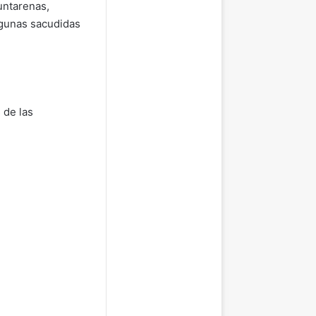
untarenas,
lgunas sacudidas
 de las