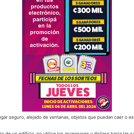
ugar seguro, alejado de ventanas, objetos que puedan caer o es
ro de un edificio, no utilice los ascensores y diríjase hacia las s