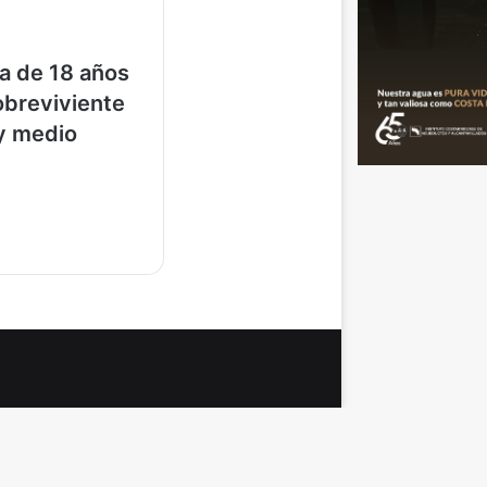
a de 18 años
sobreviviente
y medio