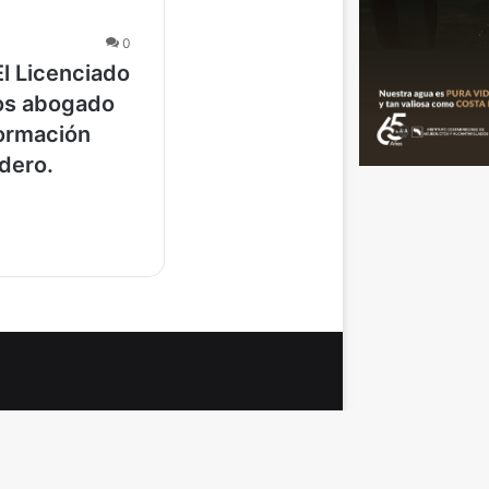
0
l Licenciado
bos abogado
formación
dero.