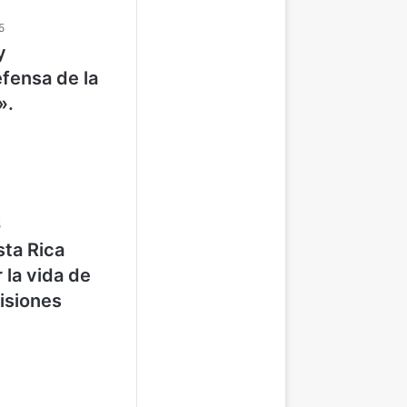
5
y
fensa de la
».
5
sta Rica
 la vida de
isiones