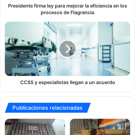
procesos
Presidente firma ley para mejorar la eficiencia en los
de
procesos de Flagrancia
Flagrancia
CCSS
y
especialistas
llegan
a
un
acuerdo
CCSS y especialistas llegan a un acuerdo
Publicaciones relacionadas