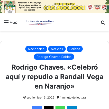
B
Menú
Nacionales
Noticias
Política
Rodrigo Chaves Robles
Rodrigo Chaves. «Celebró
aquí y repudio a Randall Vega
en Naranjo»
septiembre 13, 2025
1 minuto de lectura
WhatsApp
Telegram