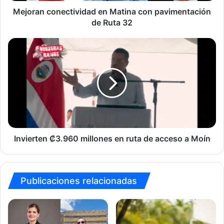
Mejoran conectividad en Matina con pavimentación
de Ruta 32
Invierten
₡3.960
millones
en
ruta
de
acceso
a
Moín
Invierten ₡3.960 millones en ruta de acceso a Moín
Publicaciones relacionadas