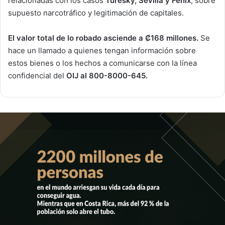
relacionadas con los casos
Turesky, Sevilla y Fénix
, sobre
supuesto narcotráfico y legitimación de capitales.
El valor total de lo robado asciende a ₡168 millones.
Se
hace un llamado a quienes tengan información sobre
estos bienes o los hechos a comunicarse con la línea
confidencial del
OIJ al 800-8000-645.