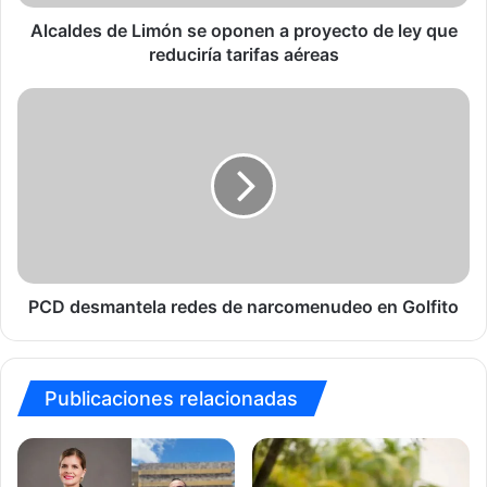
ley
que
Alcaldes de Limón se oponen a proyecto de ley que
reduciría
reduciría tarifas aéreas
tarifas
aéreas
PCD
desmantela
redes
de
narcomenudeo
en
Golfito
PCD desmantela redes de narcomenudeo en Golfito
Publicaciones relacionadas