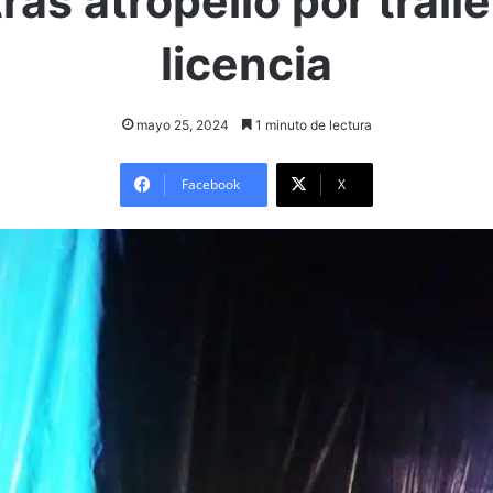
tras atropello por traile
licencia
mayo 25, 2024
1 minuto de lectura
Facebook
X