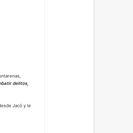
untarenas,
batir delitos,
esde Jacó y le