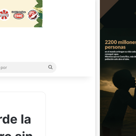
Buscar
por
rde la