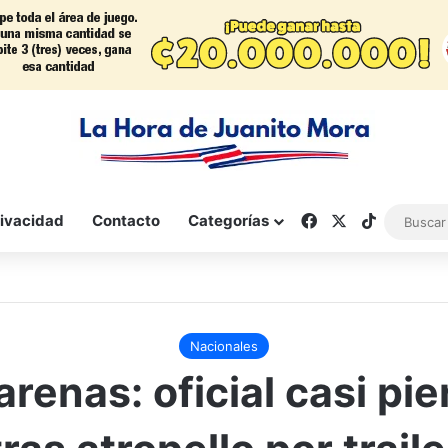
Facebook
X
TikTok
rivacidad
Contacto
Categorías
Nacionales
renas: oficial casi pie