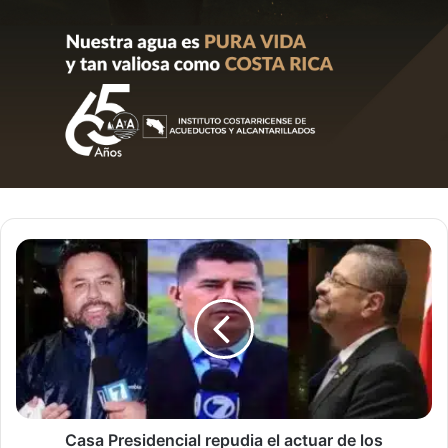
Casa
Presidencial
repudia
el
actuar
de
los
periodistas
de
canal
Casa Presidencial repudia el actuar de los