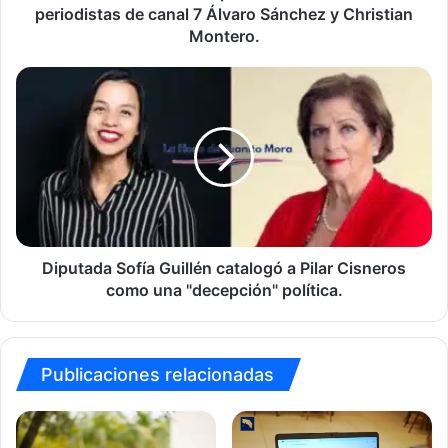
7
periodistas de canal 7 Álvaro Sánchez y Christian
Álvaro
Montero.
Sánchez
y
Diputada
Christian
Sofía
Montero.
Guillén
catalogó
a
Pilar
Cisneros
como
una
"decepción"
Diputada Sofía Guillén catalogó a Pilar Cisneros
política.
como una "decepción" política.
Publicaciones relacionadas