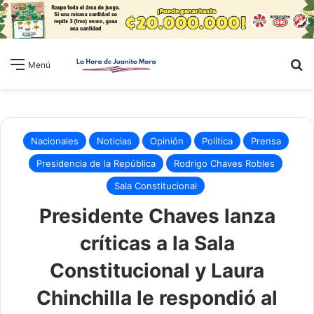
B
Menú
Nacionales
Noticias
Opinión
Política
Prensa
Presidencia de la República
Rodrigo Chaves Robles
Sala Constitucional
Presidente Chaves lanza
críticas a la Sala
Constitucional y Laura
Chinchilla le respondió al