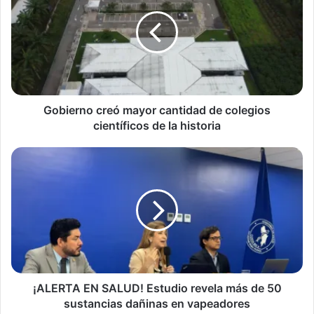
mayor
cantidad
de
colegios
científicos
de
la
historia
Gobierno creó mayor cantidad de colegios
científicos de la historia
¡ALERTA
EN
SALUD!
Estudio
revela
más
de
50
sustancias
dañinas
¡ALERTA EN SALUD! Estudio revela más de 50
en
sustancias dañinas en vapeadores