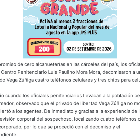
omiso de cero alcahueterías en las cárceles del país, los oficia
l Centro Penitenciario Luis Paulino Mora Mora, decomisaron a u
ido Vega Zúñiga cuatro teléfonos celulares y tres chips para celu
io cuando los oficiales penitenciarios llevaban a la población p
omedor, observado que el privado de libertad Vega Zúñiga no mo
 alertó a los agentes. De inmediato y gracias a la experiencia de l
revisión corporal del sospechoso, localizando cuatro teléfonos c
ncorporado, por lo que se procedió con el decomiso y el
ndiente.