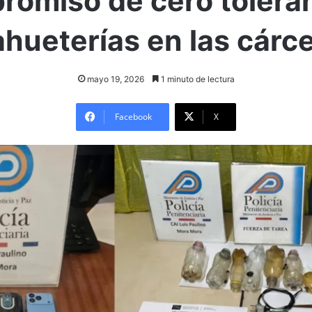
romiso de cero toleran
ahueterías en las cárce
mayo 19, 2026
1 minuto de lectura
Facebook
X