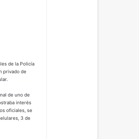
les de la Policía
n privado de
lar.
enal de uno de
straba interés
os oficiales, se
elulares, 3 de