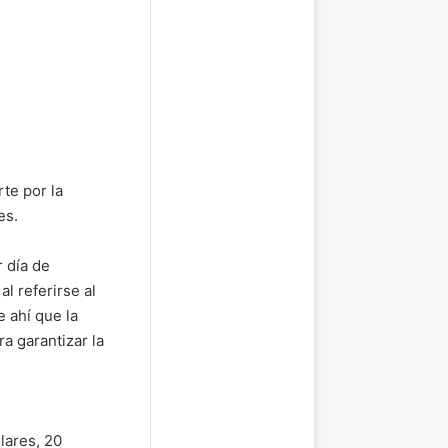
rte por la
es.
 día de
al referirse al
e ahí que la
a garantizar la
lares, 20