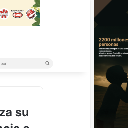
Buscar
por
rza su