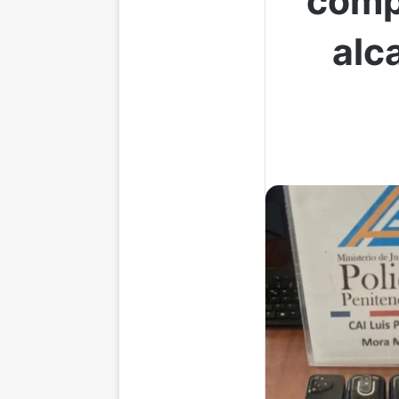
comp
alc