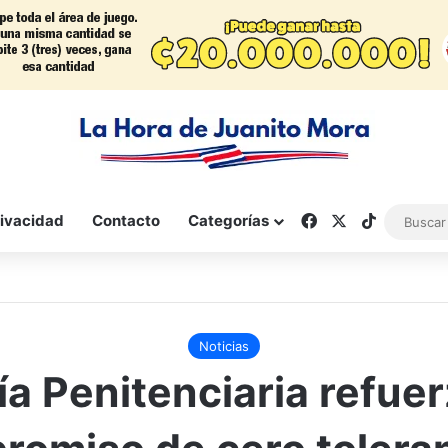
Facebook
X
TikTok
rivacidad
Contacto
Categorías
Noticias
ía Penitenciaria refue