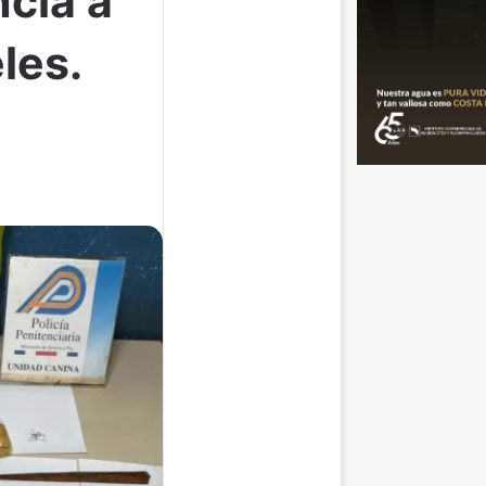
cia a
les.