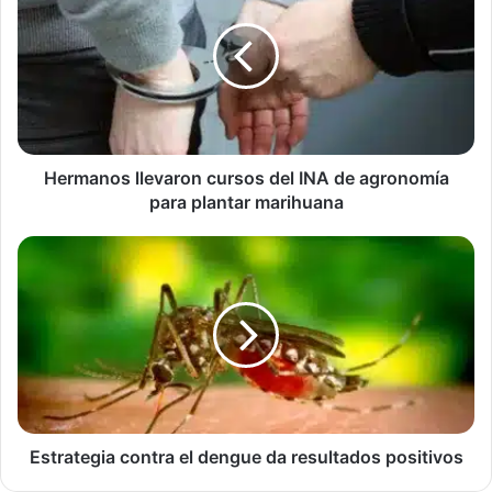
cursos
del
INA
de
agronomía
para
plantar
marihuana
Hermanos llevaron cursos del INA de agronomía
para plantar marihuana
Estrategia
contra
el
dengue
da
resultados
positivos
Estrategia contra el dengue da resultados positivos